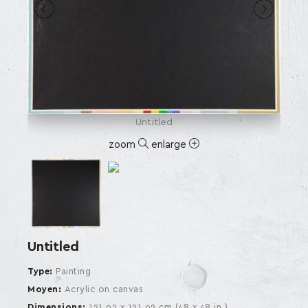
Untitled
zoom
enlarge
Untitled
Type
Painting
Moyen
Acrylic on canvas
Dimensions
121.92 x 121.92 cm (48 x 48 in.)