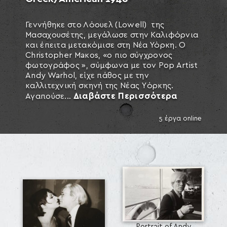
Γεννήθηκε στο Λόουελ (Lowell) της
Μασαχουσέτης, μεγάλωσε στην Καλιφόρνια
και έπειτα μετακόμισε στη Νέα Υόρκη. O
Christopher Μaκos, «ο πιο σύγχρονος
φωτογράφος », σύμφωνα με τον Pop Artist
Andy Warhol, είχε πάθος με την
καλλιτεχνική σκηνή της Νέας Yόρκης.
Διαβάστε Περισσότερα
Αγαπούσε...
SEARCH AND PRESS ENTER
5 έργα online
Portrait of Andy